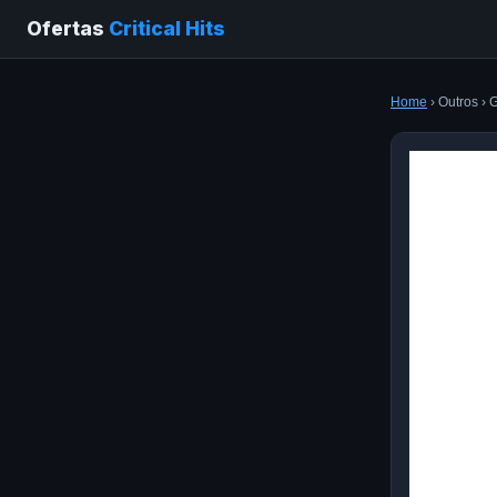
Ofertas
Critical Hits
Home
› Outros ›