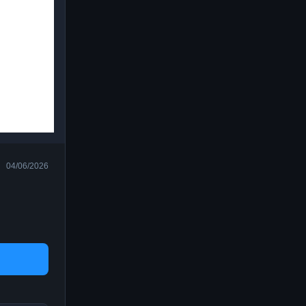
04/06/2026