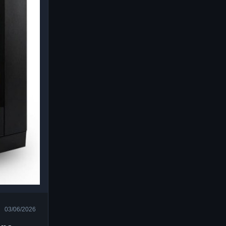
03/06/2026