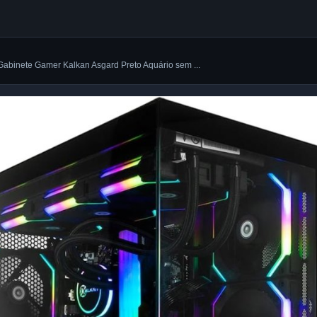
Gabinete Gamer Kalkan Asgard Preto Aquário sem ...