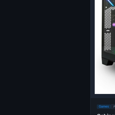
Games