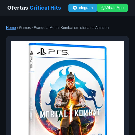
Ofertas
Critical Hits
Telegram
WhatsApp
Home
› Games › Franquia Mortal Kombat em oferta na Amazon