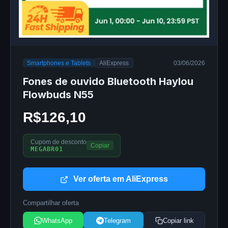
Smartphones e Tablets
AliExpress
03/06/2026
Fones de ouvido Bluetooth Haylou
Flowbuds N55
R$126,10
Cupom de desconto
Copiar
MEGABR01
Ver oferta em AliExpress
Compartilhar oferta
WhatsApp
Telegram
Copiar link