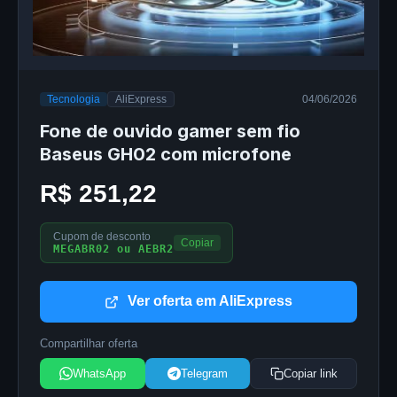
Tecnologia
AliExpress
04/06/2026
Fone de ouvido gamer sem fio
Baseus GH02 com microfone
R$ 251,22
Cupom de desconto
Copiar
MEGABR02 ou AEBR2
Ver oferta em AliExpress
Compartilhar oferta
WhatsApp
Telegram
Copiar link