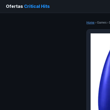
Ofertas
Critical Hits
Home
› Games › 