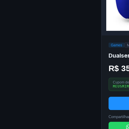
Games
M
Dualse
R$ 3
Cupom de
MEUSMIM
Compartilhar