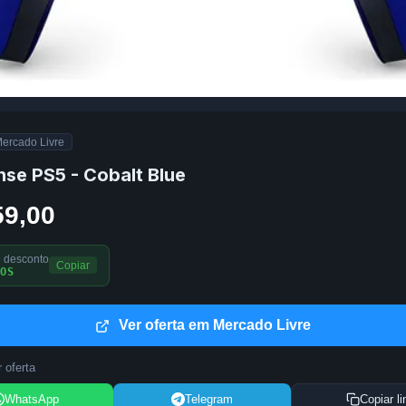
ercado Livre
nse PS5 - Cobalt Blue
59,00
 desconto
Copiar
OS
Ver oferta em Mercado Livre
 oferta
WhatsApp
Telegram
Copiar li