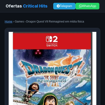
Ofertas
Critical Hits
Telegram
WhatsApp
Home
› Games › Dragon Quest VII Reimagined em mídia física