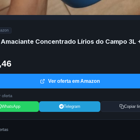
azon
Amaciante Concentrado Lírios do Campo 3L +
,46
Ver oferta em Amazon
 oferta
WhatsApp
Telegram
Copiar li
ertas