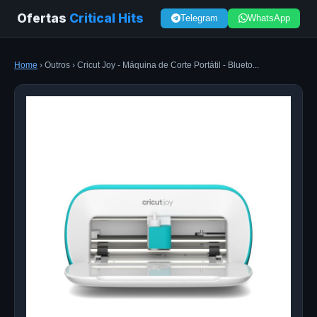
Ofertas
Critical Hits
Telegram
WhatsApp
Home
› Outros › Cricut Joy - Máquina de Corte Portátil - Blueto...