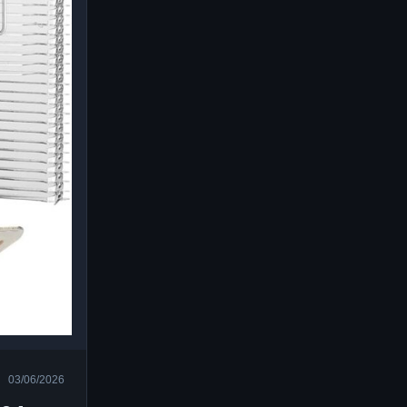
03/06/2026