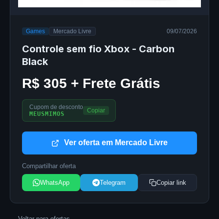
Games
Mercado Livre
09/07/2026
Controle sem fio Xbox - Carbon
Black
R$ 305 + Frete Grátis
Cupom de desconto
Copiar
MEUSMIMOS
Ver oferta em Mercado Livre
Compartilhar oferta
WhatsApp
Telegram
Copiar link
← Voltar para ofertas