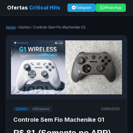
Ofertas
Critical Hits
Telegram
WhatsApp
Home
› Games › Controle Sem Fio Machenike G1
Games
AliExpress
03/06/2026
Controle Sem Fio Machenike G1
R$ 81 (Somente no APP)