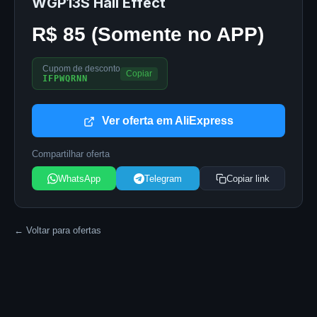
WGP13S Hall Effect
R$ 85 (Somente no APP)
Cupom de desconto
Copiar
IFPWQRNN
Ver oferta em AliExpress
Compartilhar oferta
WhatsApp
Telegram
Copiar link
← Voltar para ofertas