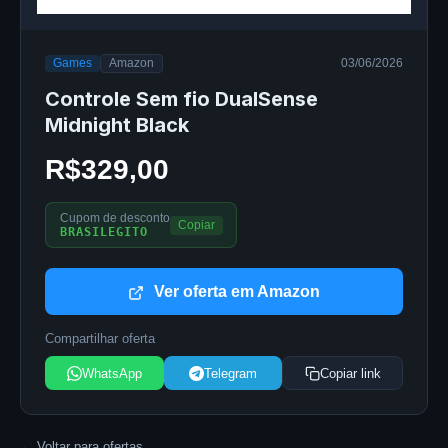
Games
Amazon
03/06/2026
Controle Sem fio DualSense
Midnight Black
R$329,00
Cupom de desconto
Copiar
BRASILEGITO
Ver oferta em Amazon
Compartilhar oferta
WhatsApp
Telegram
Copiar link
← Voltar para ofertas