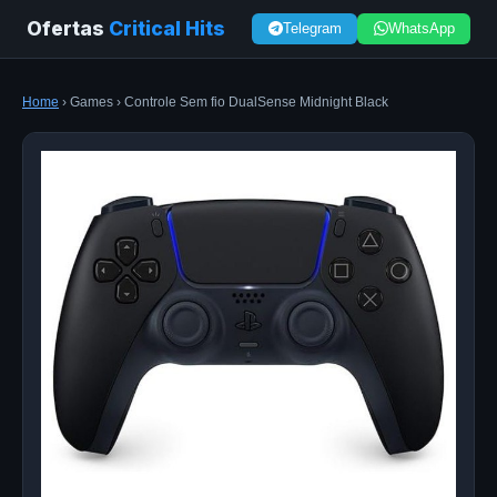
Ofertas
Critical Hits
Telegram
WhatsApp
Home
› Games › Controle Sem fio DualSense Midnight Black