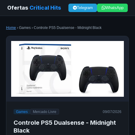
Ofertas
Critical Hits
Telegram
WhatsApp
Home
› Games › Controle PS5 Dualsense - Midnight Black
Games
Mercado Livre
09/07/2026
Controle PS5 Dualsense - Midnight
Black