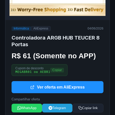
Informática
AliExpress
04/06/2026
Controladora ARGB HUB TEUCER 8
Portas
R$ 61 (Somente no APP)
Cupom de desconto
Copiar
MEGABR01 ou AEBR1
Ver oferta em AliExpress
Compartilhar oferta
WhatsApp
Telegram
Copiar link