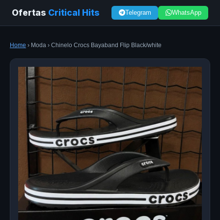
Ofertas
Critical Hits
Telegram
WhatsApp
Home
› Moda › Chinelo Crocs Bayaband Flip Black/white