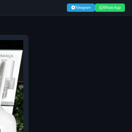
Telegram
WhatsApp