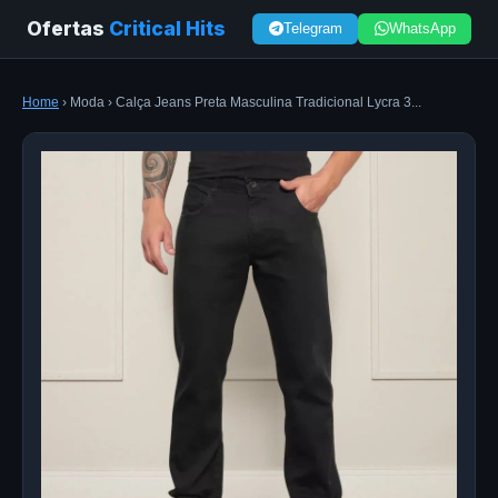
Ofertas
Critical Hits
Telegram
WhatsApp
Home
› Moda › Calça Jeans Preta Masculina Tradicional Lycra 3...