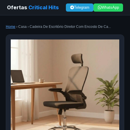
Ofertas
Critical Hits
Telegram
WhatsApp
Home
› Casa › Cadeira De Escritório Diretor Com Encosto De Ca...