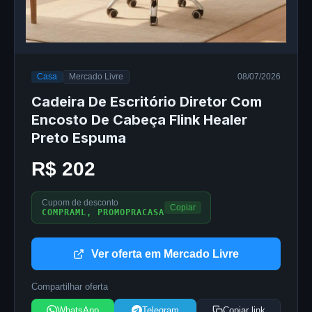
Casa
Mercado Livre
08/07/2026
Cadeira De Escritório Diretor Com
Encosto De Cabeça Flink Healer
Preto Espuma
R$ 202
Cupom de desconto
Copiar
COMPRAML, PROMOPRACASA
Ver oferta em Mercado Livre
Compartilhar oferta
WhatsApp
Telegram
Copiar link