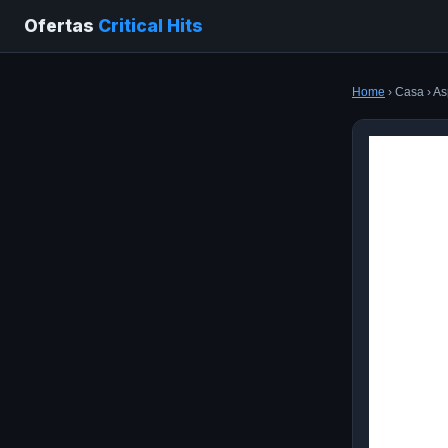
Ofertas
Critical Hits
Home
› Casa › As