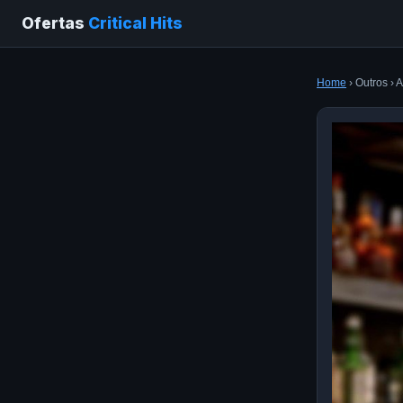
Ofertas
Critical Hits
Home
› Outros › 