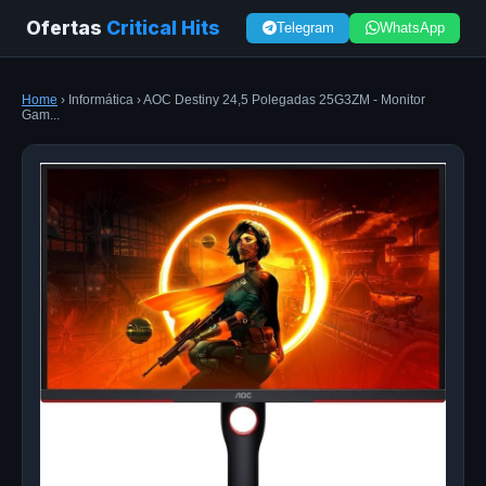
Ofertas
Critical Hits
Telegram
WhatsApp
Home
› Informática › AOC Destiny 24,5 Polegadas 25G3ZM - Monitor
Gam...