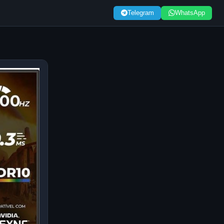
Telegram
WhatsApp