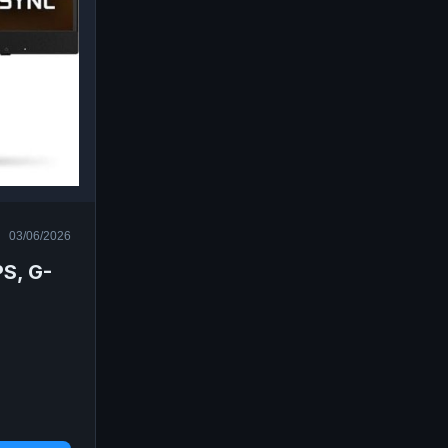
03/06/2026
S, G-