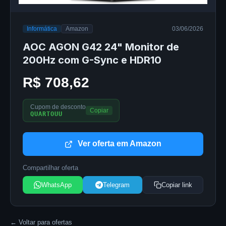
Informática
Amazon
03/06/2026
AOC AGON G42 24" Monitor de
200Hz com G-Sync e HDR10
R$ 708,62
Cupom de desconto
Copiar
QUARTOUU
Ver oferta em Amazon
Compartilhar oferta
WhatsApp
Telegram
Copiar link
← Voltar para ofertas