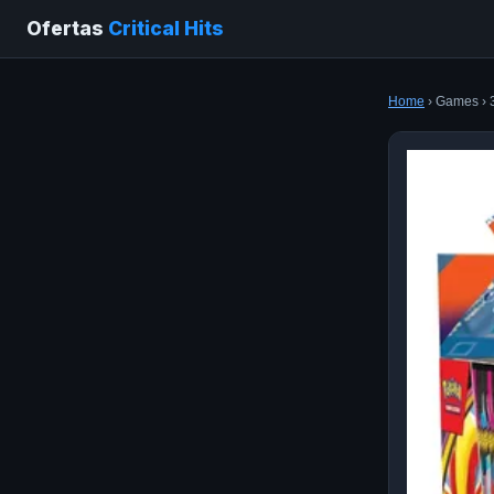
Ofertas
Critical Hits
Home
› Games › 