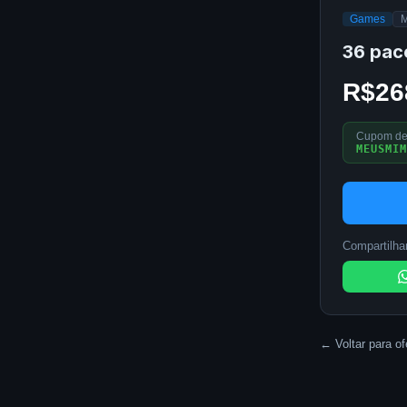
Games
M
36 pac
R$26
Cupom de
MEUSMIM
Compartilhar
← Voltar para of