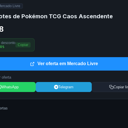
ercado Livre
otes de Pokémon TCG Caos Ascendente
8
 desconto
Copiar
OS
Ver oferta em Mercado Livre
 oferta
WhatsApp
Telegram
Copiar li
ertas