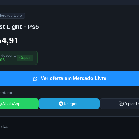
ercado Livre
st Light - Ps5
54,91
 desconto
Copiar
OS
Ver oferta em Mercado Livre
 oferta
WhatsApp
Telegram
Copiar li
ertas