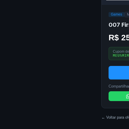
Games
M
007 Fir
R$ 2
Cupom de
MEUSMIM
Compartilhar
← Voltar para of